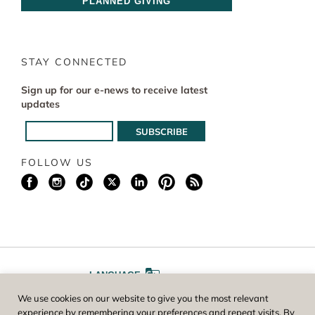
PLANNED GIVING
STAY CONNECTED
Sign up for our e-news to receive latest
updates
FOLLOW US
LANGUAGE
We use cookies on our website to give you the most relevant
A
A
FONT SIZE
experience by remembering your preferences and repeat visits. By